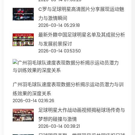
C罗与足球明星高清图片分享展现运动魅
力与激情瞬间
2026-03-14 05:29:18
最新外籍中国足球明星名单及其成就分析
与发展前景探讨
2026-03-14 03:53:50
广州羽毛球队速度表现数据分析揭示运动员潜力与训
练效果的深度关系
2026-03-14 02:16:26
足球明星大作战动画视频揭秘球场传奇与
梦想的碰撞与激情
2026-03-14 00:38:21